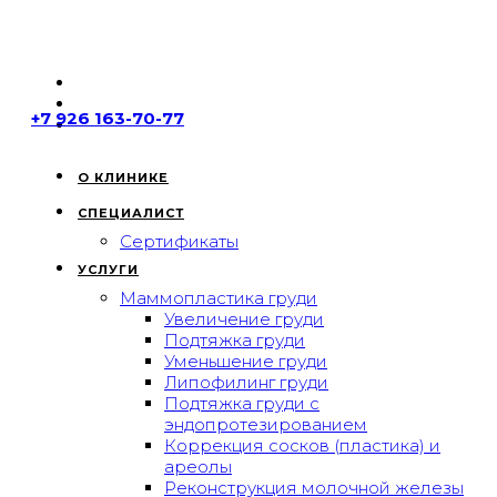
+7 926 163-70-77
О КЛИНИКЕ
СПЕЦИАЛИСТ
Сертификаты
УСЛУГИ
Маммопластика груди
Увеличение груди
Подтяжка груди
Уменьшение груди
Липофилинг груди
Подтяжка груди с
эндопротезированием
Коррекция сосков (пластика) и
ареолы
Реконструкция молочной железы