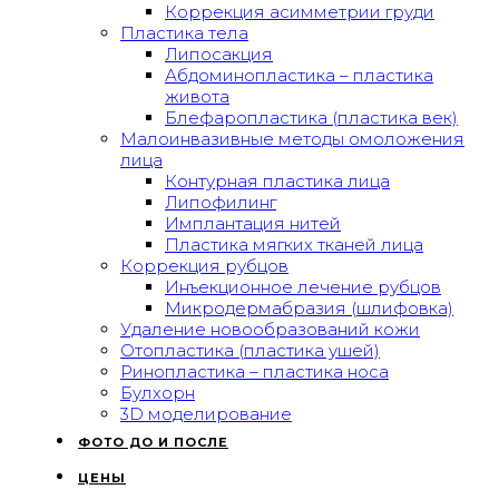
Коррекция асимметрии груди
Пластика тела
Липосакция
Абдоминопластика – пластика
живота
Блефаропластика (пластика век)
Малоинвазивные методы омоложения
лица
Контурная пластика лица
Липофилинг
Имплантация нитей
Пластика мягких тканей лица
Коррекция рубцов
Инъекционное лечение рубцов
Микродермабразия (шлифовка)
Удаление новообразований кожи
Отопластика (пластика ушей)
Ринопластика – пластика носа
Булхорн
3D моделирование
ФОТО ДО И ПОСЛЕ
ЦЕНЫ