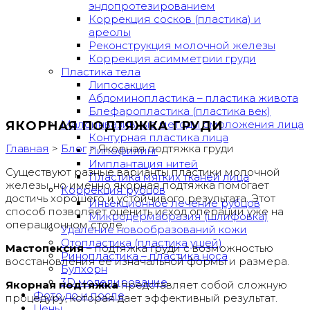
эндопротезированием
Коррекция сосков (пластика) и
ареолы
Реконструкция молочной железы
Коррекция асимметрии груди
Пластика тела
Липосакция
Абдоминопластика – пластика живота
Блефаропластика (пластика век)
Малоинвазивные методы омоложения лица
ЯКОРНАЯ ПОДТЯЖКА ГРУДИ
Контурная пластика лица
Главная
>
Блог
>
Якорная подтяжка груди
Липофилинг
Имплантация нитей
Существуют разные варианты пластики молочной
Пластика мягких тканей лица
железы, но именно якорная подтяжка помогает
Коррекция рубцов
достичь хорошего и устойчивого результата. Этот
Инъекционное лечение рубцов
способ позволяет оценить исход операции уже на
Микродермабразия (шлифовка)
операционном столе.
Удаление новообразований кожи
Отопластика (пластика ушей)
Мастопексия
– подтяжка груди с возможностью
Ринопластика – пластика носа
восстановления ее изначальной формы и размера.
Булхорн
3D моделирование
Якорная подтяжка
представляет собой сложную
Фото до и после
процедуру, которая дает эффективный результат.
Цены