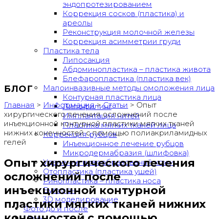
эндопротезированием
Коррекция сосков (пластика) и
ареолы
Реконструкция молочной железы
Коррекция асимметрии груди
Пластика тела
Липосакция
Абдоминопластика – пластика живота
Блефаропластика (пластика век)
Малоинвазивные методы омоложения лица
БЛОГ
Контурная пластика лица
Главная
>
Информация
>
Статьи
>
Опыт
Липофилинг
хирургического лечения осложнений после
Имплантация нитей
инъекционной контурной пластики мягких тканей
Пластика мягких тканей лица
нижних конечностей с помощью полиакриламидных
Коррекция рубцов
гелей
Инъекционное лечение рубцов
Микродермабразия (шлифовка)
Опыт хирургического лечения
Удаление новообразований кожи
Отопластика (пластика ушей)
осложнений после
Ринопластика – пластика носа
инъекционной контурной
Булхорн
3D моделирование
пластики мягких тканей нижних
Фото до и после
конечностей с помощью
Цены