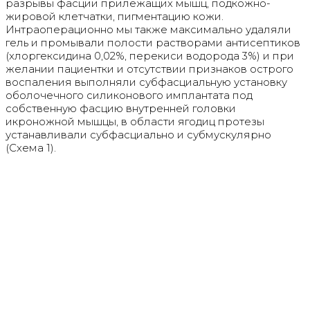
разрывы фасции прилежащих мышц, подкожно-
жировой клетчатки, пигментацию кожи.
Интраоперационно мы также максимально удаляли
гель и промывали полости растворами антисептиков
(хлоргексидина 0,02%, перекиси водорода 3%) и при
желании пациентки и отсутствии признаков острого
воспаления выполняли субфасциальную установку
оболочечного силиконового имплантата под
собственную фасцию внутренней головки
икроножной мышцы, в области ягодиц протезы
устанавливали субфасциально и субмускулярно
(Схема 1).