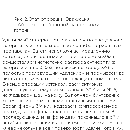
Рис. 2. Этап операции. Эвакуация
ПААГ через небольшой разрез кожи
голени.
Удаляемый материал отправляли на исследование
флоры и чувствительности её к антибактериальным
препаратам. Затем, используя аспирационную
канюлю для липосакции и шприц объемом 50мл,
осуществляем нагнетание раствора антисептика
(хлоргексидина 0,02%, перекиси водорода 3%) в
полость с последующим удалением и промываем до
чистых вод, визуально не содержащих примесь геля.
В конце операции устанавливаем активную
дренажную систему фирмы Unovac №14 или №16,
накладываем швы на кожу. Выполняем бинтование
конечности специальными эластичными бинтами
Coban, фирмы 3М или надеваем компрессионное
белье, для профилактики образования сером. В
последующие дни на фоне дезинтоксикационной и
антибиотикотерапии выполняем перевязки с мазью
«Левомеколь» на всей поверхности удаленного ПААГ