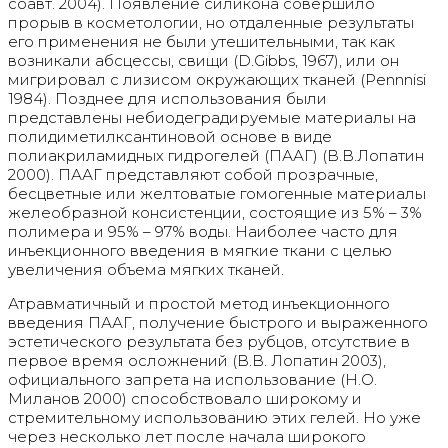
соавт. 2004). Появление силикона совершило
прорыв в косметологии, но отдаленные результаты
его применения не были утешительными, так как
возникали абсцессы, свищи (D.Gibbs, 1967), или он
мигрировал с лизисом окружающих тканей (Pennnisi
1984). Позднее для использования были
представлены небиодеградируемые материалы на
полидиметилксантиновой основе в виде
полиакриламидных гидрогелей (ПААГ) (В.В.Лопатин
2000). ПААГ представляют собой прозрачные,
бесцветные или желтоватые гомогенные материалы
желеобразной консистенции, состоящие из 5% – 3%
полимера и 95% – 97% воды. Наиболее часто для
инъекционного введения в мягкие ткани с целью
увеличения объема мягких тканей.
Атравматичный и простой метод инъекционного
введения ПААГ, получение быстрого и выраженного
эстетического результата без рубцов, отсутствие в
первое время осложнений (В.В. Лопатин 2003),
официального запрета на использование (Н.О.
Миланов 2000) способствовало широкому и
стремительному использованию этих гелей. Но уже
через несколько лет после начала широкого