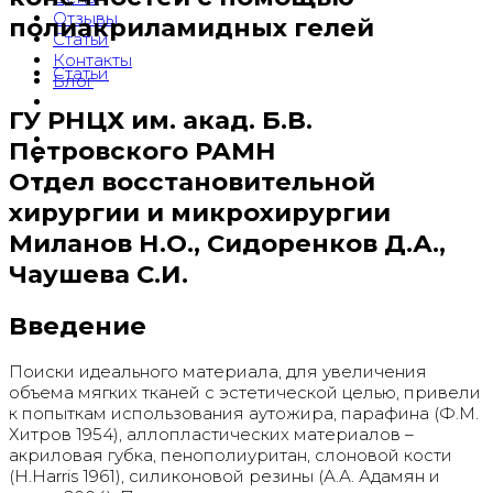
Отзывы
полиакриламидных гелей
Статьи
Контакты
Статьи
Блог
ГУ РНЦХ им. акад. Б.В.
Петровского РАМН
Отдел восстановительной
хирургии и микрохирургии
Миланов Н.О., Сидоренков Д.А.,
Чаушева С.И.
Введение
Поиски идеального материала, для увеличения
объема мягких тканей с эстетической целью, привели
к попыткам использования аутожира, парафина (Ф.М.
Хитров 1954), аллопластических материалов –
акриловая губка, пенополиуритан, слоновой кости
(H.Harris 1961), силиконовой резины (А.А. Адамян и