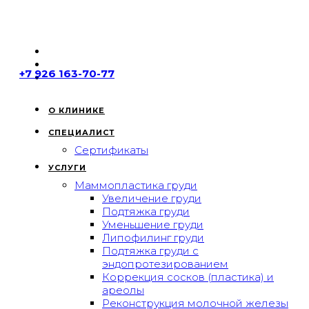
+7 926 163-70-77
О КЛИНИКЕ
СПЕЦИАЛИСТ
Сертификаты
УСЛУГИ
Маммопластика груди
Увеличение груди
Подтяжка груди
Уменьшение груди
Липофилинг груди
Подтяжка груди с
эндопротезированием
Коррекция сосков (пластика) и
ареолы
Реконструкция молочной железы