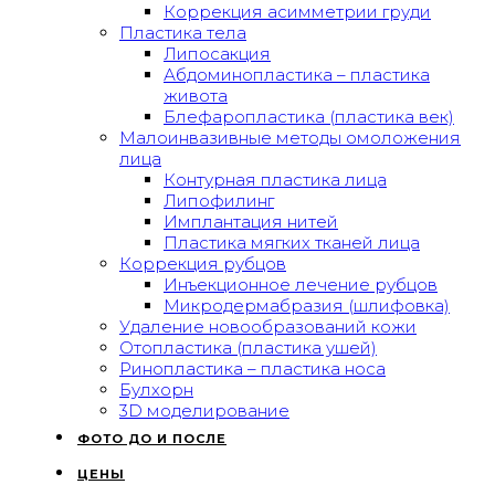
Коррекция асимметрии груди
Пластика тела
Липосакция
Абдоминопластика – пластика
живота
Блефаропластика (пластика век)
Малоинвазивные методы омоложения
лица
Контурная пластика лица
Липофилинг
Имплантация нитей
Пластика мягких тканей лица
Коррекция рубцов
Инъекционное лечение рубцов
Микродермабразия (шлифовка)
Удаление новообразований кожи
Отопластика (пластика ушей)
Ринопластика – пластика носа
Булхорн
3D моделирование
ФОТО ДО И ПОСЛЕ
ЦЕНЫ