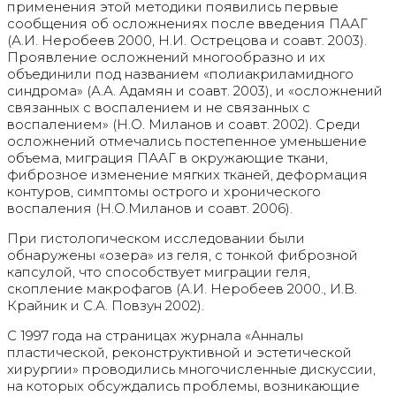
применения этой методики появились первые
сообщения об осложнениях после введения ПААГ
(А.И. Неробеев 2000, Н.И. Острецова и соавт. 2003).
Проявление осложнений многообразно и их
объединили под названием «полиакриламидного
синдрома» (А.А. Адамян и соавт. 2003), и «осложнений
связанных с воспалением и не связанных с
воспалением» (Н.О. Миланов и соавт. 2002). Среди
осложнений отмечались постепенное уменьшение
объема, миграция ПААГ в окружающие ткани,
фиброзное изменение мягких тканей, деформация
контуров, симптомы острого и хронического
воспаления (Н.О.Миланов и соавт. 2006).
При гистологическом исследовании были
обнаружены «озера» из геля, с тонкой фиброзной
капсулой, что способствует миграции геля,
скопление макрофагов (А.И. Неробеев 2000., И.В.
Крайник и С.А. Повзун 2002).
С 1997 года на страницах журнала «Анналы
пластической, реконструктивной и эстетической
хирургии» проводились многочисленные дискуссии,
на которых обсуждались проблемы, возникающие