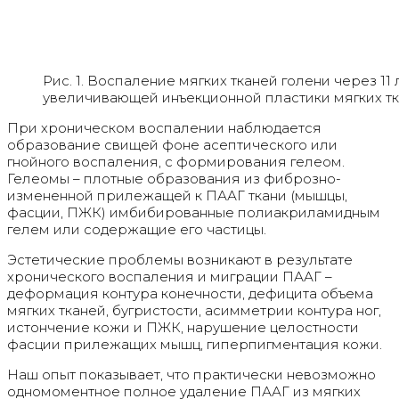
Рис. 1. Воспаление мягких тканей голени через 11
увеличивающей инъекционной пластики мягких т
При хроническом воспалении наблюдается
образование свищей фоне асептического или
гнойного воспаления, с формирования гелеом.
Гелеомы – плотные образования из фиброзно-
измененной прилежащей к ПААГ ткани (мышцы,
фасции, ПЖК) имбибированные полиакриламидным
гелем или содержащие его частицы.
Эстетические проблемы возникают в результате
хронического воспаления и миграции ПААГ –
деформация контура конечности, дефицита объема
мягких тканей, бугристости, асимметрии контура ног,
истончение кожи и ПЖК, нарушение целостности
фасции прилежащих мышц, гиперпигментация кожи.
Наш опыт показывает, что практически невозможно
одномоментное полное удаление ПААГ из мягких