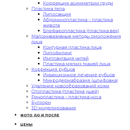
Коррекция асимметрии груди
Пластика тела
Липосакция
Абдоминопластика – пластика
живота
Блефаропластика (пластика век)
Малоинвазивные методы омоложения
лица
Контурная пластика лица
Липофилинг
Имплантация нитей
Пластика мягких тканей лица
Коррекция рубцов
Инъекционное лечение рубцов
Микродермабразия (шлифовка)
Удаление новообразований кожи
Отопластика (пластика ушей)
Ринопластика – пластика носа
Булхорн
3D моделирование
ФОТО ДО И ПОСЛЕ
ЦЕНЫ