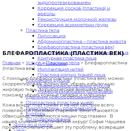
эндопротезированием
Коррекция сосков (пластика) и
ареолы
Реконструкция молочной железы
Коррекция асимметрии груди
Пластика тела
Липосакция
Абдоминопластика – пластика живота
Блефаропластика (пластика век)
Малоинвазивные методы омоложения лица
БЛЕФАРОПЛАСТИКА (ПЛАСТИКА ВЕК)
Контурная пластика лица
Главная
>
Услуги
>
Пластика тела
>
Блефаропластика
Липофилинг
(пластика век)
Имплантация нитей
Пластика мягких тканей лица
С помощью блефаропластики (пластика век) можно
Коррекция рубцов
скорректировать форму век, убрать избыточную
Инъекционное лечение рубцов
жировую ткань. Хирургическое вмешательство
Микродермабразия (шлифовка)
поможет убрать кожные складки и морщины.
Удаление новообразований кожи
Отопластика (пластика ушей)
Кожа вокруг глаз тонкая и на ней быстрее всего
Ринопластика – пластика носа
появляются признаки старения. Веки становятся
Булхорн
обвисшими, появляются мешки под глазами. В
3D моделирование
нашей клинике пластический хирург Софья Чаушева
Фото до и после
профессионально решает эту проблему, возвращая
Цены