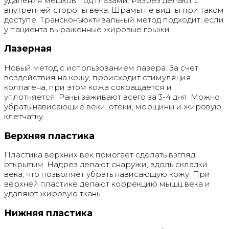
удаления мешков под глазами. Разрез делают с
внутренней стороны века. Шрамы не видны при таком
доступе. Трансконъюктивальный метод подходит, если
у пациента выраженные жировые грыжи.
Лазерная
Новый метод с использованием лазера. За счет
воздействия на кожу, происходит стимуляция
коллагена, при этом кожа сокращается и
уплотняется. Раны заживают всего за 3-4 дня. Можно
убрать нависающие веки, отеки, морщины и жировую
клетчатку.
Верхняя пластика
Пластика верхних век помогает сделать взгляд
открытым. Надрез делают снаружи, вдоль складки
века, что позволяет убрать нависающую кожу. При
верхней пластике делают коррекцию мышц века и
удаляют жировую ткань.
Нижняя пластика