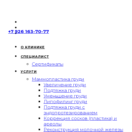
+7 926 163-70-77
О КЛИНИКЕ
СПЕЦИАЛИСТ
Сертификаты
УСЛУГИ
Маммопластика груди
Увеличение груди
Подтяжка груди
Уменьшение груди
Липофилинг груди
Подтяжка груди с
эндопротезированием
Коррекция сосков (пластика) и
ареолы
Реконструкция молочной железы