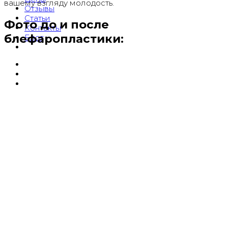
вашему взгляду молодость.
Отзывы
Статьи
Фото до и после
Контакты
блефаропластики:
Блог